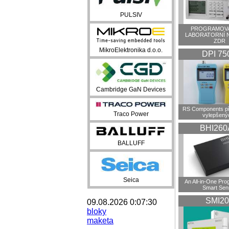
PULSIV
PROGRAMOVA
LABORATORNÍ 
ZDR
MikroElektronika d.o.o.
DPI 75
Cambridge GaN Devices
RS Components př
Traco Power
vylepšenýc
BHI260
BALLUFF
Seica
An All-in-One Pr
Smart Sen
SMI20
09.08.2026 0:07:30
bloky
maketa