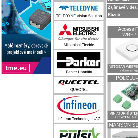
Zajímavé videa
Různé
TELEDYNE Vision Solution
Access P
WBE7
Mitsubishi Electric
NETGEAR WBE750:
výkon a ne
Parker Hannifin
POLOLU-
QUECTEL
MINIATURNÍ STEP
DOWN MĚNIČ
Infineon Technologies AG
MANSON SD