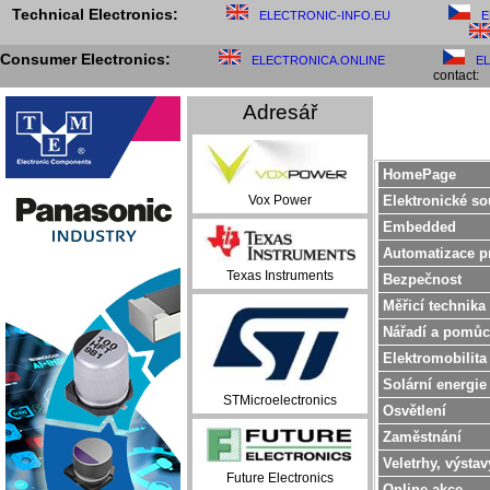
Technical Electronics:
ELECTRONIC-INFO.EU
E
Consumer Electronics:
ELECTRONICA.ONLINE
E
contact:
Adresář
HomePage
Elektronické so
Vox Power
Embedded
Automatizace p
Texas Instruments
Bezpečnost
Měřicí technika
Nářadí a pomůc
Elektromobilita
Solární energie
STMicroelectronics
Osvětlení
Zaměstnání
Veletrhy, výstav
Future Electronics
Online akce