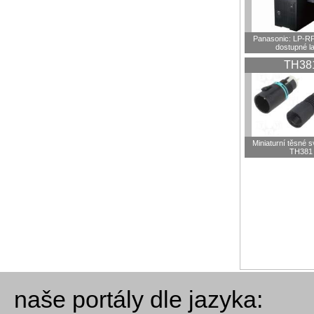
Panasonic: LP-R
dostupné l
TH38
Miniaturní těsné 
TH381
naše portály dle jazyka: