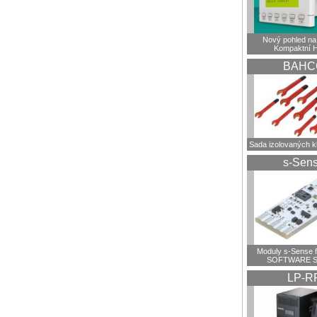
Nový pohled na 
Kompaktní 
BAHC
Sada izolovaných 
s-Sen
Moduly s-Sense 
SOFTWARE S
LP-R