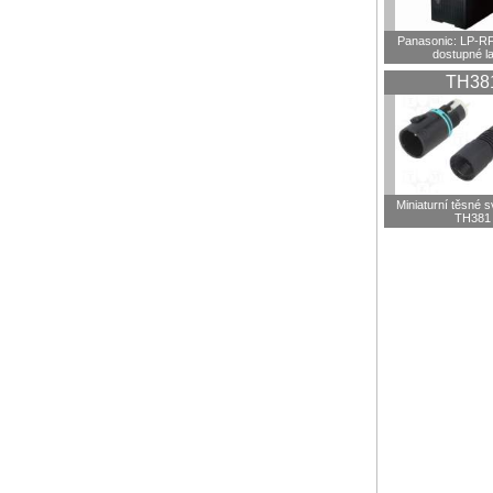
Panasonic: LP-R
dostupné l
TH38
Miniaturní těsné 
TH381