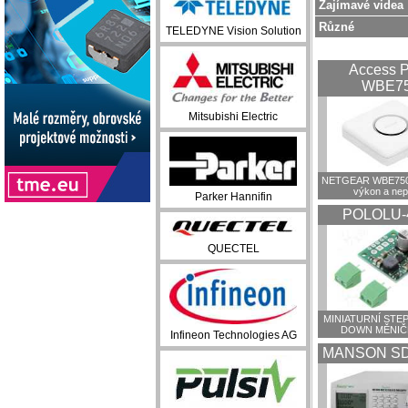
Zajímavé videa
Různé
TELEDYNE Vision Solution
Access P
WBE7
Mitsubishi Electric
NETGEAR WBE750:
výkon a ne
Parker Hannifin
POLOLU-
QUECTEL
MINIATURNÍ STEP
DOWN MĚNIČ
Infineon Technologies AG
MANSON SD