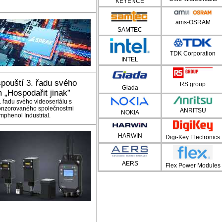
KEYENCE
ams-OSRAM
SAMTEC
TDK Corporation
INTEL
pouští 3. řadu svého
RS group
Giada
 „Hospodařit jinak”
. řadu svého videoseriálu s
ponzorovaného společnostmi
ANRITSU
NOKIA
mphenol Industrial.
HARWIN
Digi-Key Electronics
AERS
Flex Power Modules