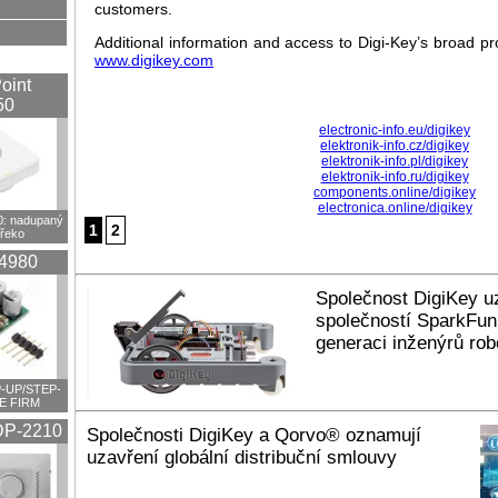
customers.
Additional information and access to Digi-Key’s broad pro
www.digikey.com
oint
50
electronic-info.eu/digikey
elektronik-info.cz/digikey
elektronik-info.pl/digikey
elektronik-info.ru/digikey
components.online/digikey
electronica.online/digikey
 nadupaný
1
2
překo
4980
Společnost DigiKey uz
společností SparkFun
generaci inženýrů ro
-UP/STEP-
E FIRM
P-2210
Společnosti DigiKey a Qorvo® oznamují
uzavření globální distribuční smlouvy