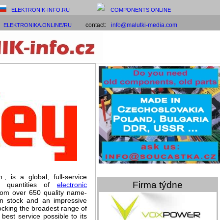
ELEKTRONIK-INFO.RU
COMPONENTS.ONLINE
contact:
info@malutki-media.com
ELEKTRONIKA.ONLINE/RU
, is a global, full-service
Firma týdne
on quantities of
electronic
from over 650 quality name-
in stock and an impressive
tocking the broadest range of
best service possible to its