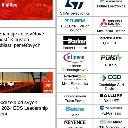
Future Electronics
STMicroelectronics
TELEDYNE Vision
Solution
Mitsubishi Electric
znamuje celosvětové
ností Kingston
QUECTEL
 oblasti paměťových
Parker Hannifin
PULSIV
Infineon
Technologies AG
MikroElektronika
Cambridge GaN
d.o.o.
Devices
Traco Power
BALLUFF
obdržela od svých
í 2024 EDS Leadership
nění
PEI-Genesis
Seica
CML Microcircuits