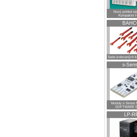
Nový pohled na 
Kompaktní 
BAHC
Sada izolovaných 
s-Sen
Moduly s-Sense 
SOFTWARE S
LP-R