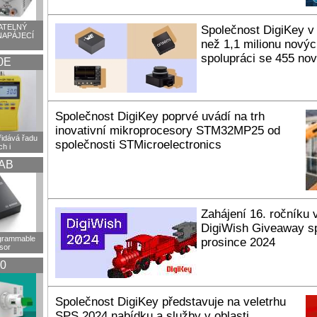
TELNÝ
Společnost DigiKey v
NAPÁJECÍ
než 1,1 milionu nový
spolupráci se 455 nov
0E
Společnost DigiKey poprvé uvádí na trh
inovativní mikroprocesory STM32MP25 od
idává řadu
společnosti STMicroelectronics
h i
AB
Zahájení 16. ročníku 
DigiWish Giveaway sp
ogrammable
prosince 2024
sor
0
Společnost DigiKey představuje na veletrhu
SPS 2024 nabídku a služby v oblasti