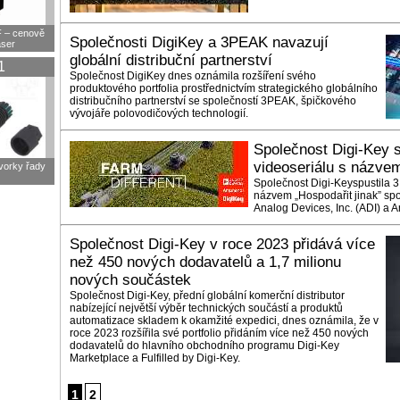
F – cenově
Společnosti DigiKey a 3PEAK navazují
aser
globální distribuční partnerství
1
Společnost DigiKey dnes oznámila rozšíření svého
produktového portfolia prostřednictvím strategického globálního
distribučního partnerství se společností 3PEAK, špičkového
vývojáře polovodičových technologií.
Společnost Digi-Key s
videoseriálu s názvem
svorky řady
Společnost Digi-Keyspustila 3
názvem „Hospodařit jinak” s
Analog Devices, Inc. (ADI) a A
Společnost Digi-Key v roce 2023 přidává více
než 450 nových dodavatelů a 1,7 milionu
nových součástek
Společnost Digi-Key, přední globální komerční distributor
nabízející největší výběr technických součástí a produktů
automatizace skladem k okamžité expedici, dnes oznámila, že v
roce 2023 rozšířila své portfolio přidáním více než 450 nových
dodavatelů do hlavního obchodního programu Digi-Key
Marketplace a Fulfilled by Digi-Key.
1
2