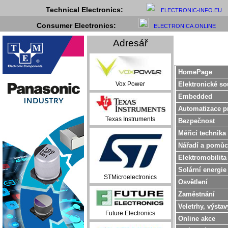
Technical Electronics:
ELECTRONIC-INFO.EU
Consumer Electronics:
ELECTRONICA.ONLINE
Adresář
HomePage
Elektronické so
Vox Power
Embedded
Automatizace p
Texas Instruments
Bezpečnost
Měřicí technika
Nářadí a pomůc
Elektromobilita
Solární energie
STMicroelectronics
Osvětlení
Zaměstnání
Veletrhy, výstav
Future Electronics
Online akce