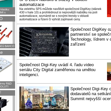
automatizace
Na veletrhu SPS můžete navštívit společnost DigiKey (stánek
klasiku:
430 v hale 10) a prohlédnout si nejnovější nabídku na poli
HMI s
automatizace, seznámit se s novými trendy v oblasti
O
automatizace a řízení či vyhrát zajímavé ceny.
Společnost DigiKey o
partnerství se společ
Technology, lídrem v
zařízení
klíčů BAHCO
se
Společnost Digi-Key uvádí 4. řadu video
seriálu City Digital zaměřenou na umělou
inteligenci.
firmy R&D
OLUTI
Společnost Digi-Key 
F
dodavatelů na setkán
Summit nejvyšší oce