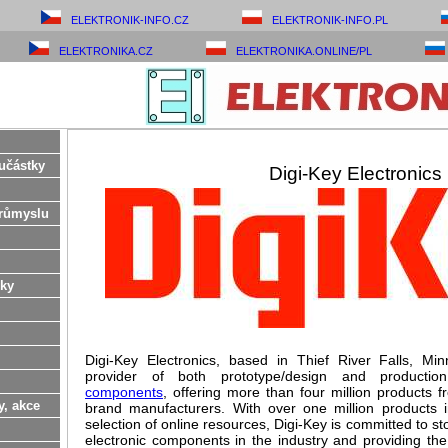
ELEKTRONIK-INFO.CZ
ELEKTRONIK-INFO.PL
ELEKTRONIKA.CZ
ELEKTRONIKA.ONLINE/PL
učástky
Digi-Key Electronics
růmyslu
ky
Digi-Key Electronics, based in Thief River Falls, Minn.
provider of both prototype/design and producti
components
, offering more than four million products 
y, akce
brand manufacturers. With over one million products 
selection of online resources, Digi-Key is committed to s
electronic components in the industry and providing the 