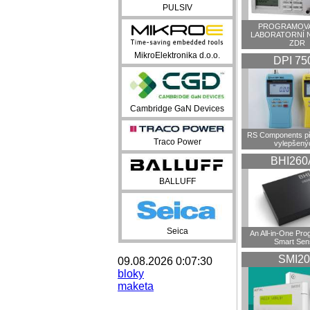
PULSIV
PROGRAMOVA
LABORATORNÍ 
ZDR
MikroElektronika d.o.o.
DPI 75
Cambridge GaN Devices
RS Components př
Traco Power
vylepšenýc
BHI260
BALLUFF
Seica
An All-in-One Pr
Smart Sen
SMI20
09.08.2026 0:07:30
bloky
maketa