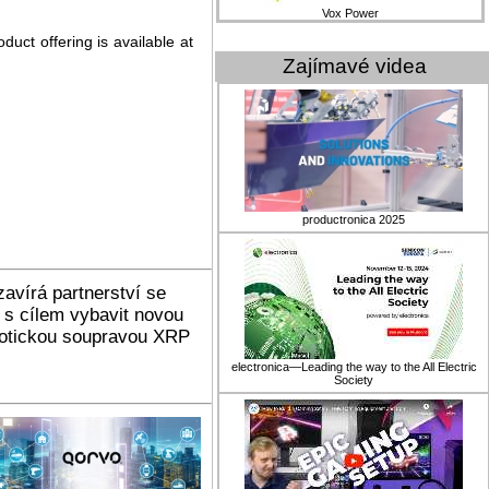
Vox Power
duct offering is available at
Zajímavé videa
productronica 2025
avírá partnerství se
 s cílem vybavit novou
botickou soupravou XRP
electronica—Leading the way to the All Electric
Society