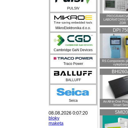
PULSIV
PROGRAMOVA
LABORATORNÍ 
ZDR
MikroElektronika d.o.o.
DPI 75
Cambridge GaN Devices
RS Components př
Traco Power
vylepšenýc
BHI260
BALLUFF
Seica
An All-in-One Pr
Smart Sen
SMI20
08.08.2026 0:07:20
bloky
maketa