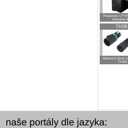
Panasonic: LP-R
dostupné l
TH38
Miniaturní těsné 
TH381
naše portály dle jazyka: