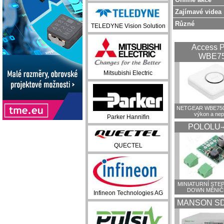
Zajímavé videa
Různé
TELEDYNE Vision Solution
Access P
WBE7
Mitsubishi Electric
NETGEAR WBE750:
výkon a ne
Parker Hannifin
POLOLU-
QUECTEL
MINIATURNÍ STEP
DOWN MĚNIČ
Infineon Technologies AG
MANSON SD