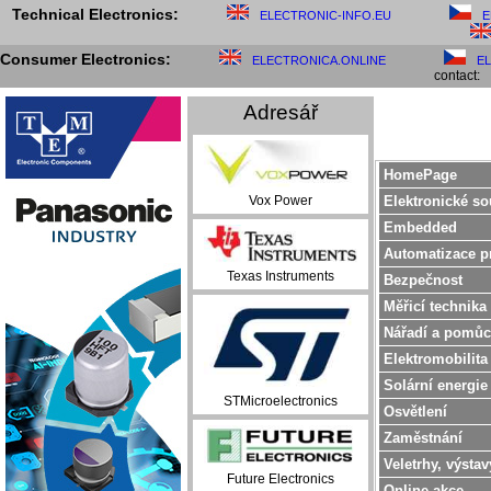
Technical Electronics:
ELECTRONIC-INFO.EU
E
Consumer Electronics:
ELECTRONICA.ONLINE
E
contact:
Adresář
HomePage
Elektronické so
Vox Power
Embedded
Automatizace p
Texas Instruments
Bezpečnost
Měřicí technika
Nářadí a pomůc
Elektromobilita
Solární energie
STMicroelectronics
Osvětlení
Zaměstnání
Veletrhy, výstav
Future Electronics
Online akce