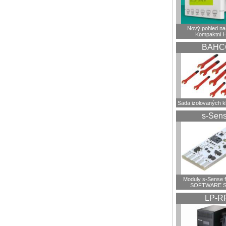
Nový pohled na 
Kompaktní 
BAHC
Sada izolovaných 
s-Sen
Moduly s-Sense 
SOFTWARE S
LP-R