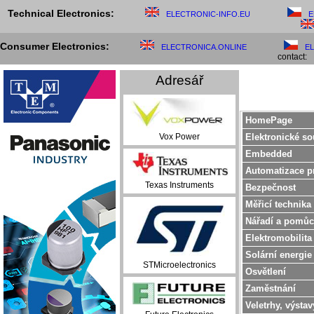
Technical Electronics:
ELECTRONIC-INFO.EU
E
Consumer Electronics:
ELECTRONICA.ONLINE
E
contact:
Adresář
HomePage
Elektronické so
Vox Power
Embedded
Automatizace p
Texas Instruments
Bezpečnost
Měřicí technika
Nářadí a pomůc
Elektromobilita
Solární energie
STMicroelectronics
Osvětlení
Zaměstnání
Veletrhy, výstav