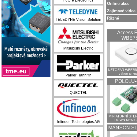
Future Electronics
Online akce
Zajímavé videa
Různé
TELEDYNE Vision Solution
Access P
WBE7
Mitsubishi Electric
NETGEAR WBE750:
výkon a ne
Parker Hannifin
POLOLU-
QUECTEL
MINIATURNÍ STEP
DOWN MĚNIČ
Infineon Technologies AG
MANSON SD