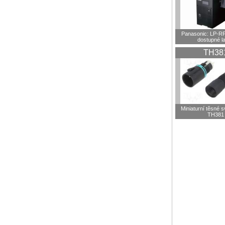
Panasonic: LP-R
dostupné l
TH38
Miniaturní těsné 
TH381