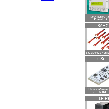
Nový pohled na 
Kompaktní 
BAHC
Sada izolovaných 
s-Sen
Moduly s-Sense 
SOFTWARE S
LP-R