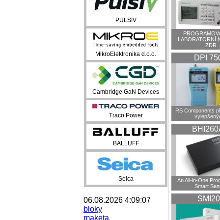
PULSIV
PROGRAMOVA
LABORATORNÍ 
ZDR
MikroElektronika d.o.o.
DPI 75
Cambridge GaN Devices
RS Components př
Traco Power
vylepšenýc
BHI260
BALLUFF
Seica
An All-in-One Pr
Smart Sen
SMI20
06.08.2026 4:09:07
bloky
maketa