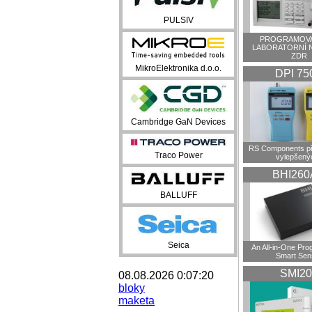
PULSIV
PROGRAMOVA
LABORATORNÍ 
ZDR
MikroElektronika d.o.o.
DPI 75
Cambridge GaN Devices
RS Components př
Traco Power
vylepšenýc
BHI260
BALLUFF
Seica
An All-in-One Pr
Smart Sen
SMI20
08.08.2026 0:07:20
bloky
maketa