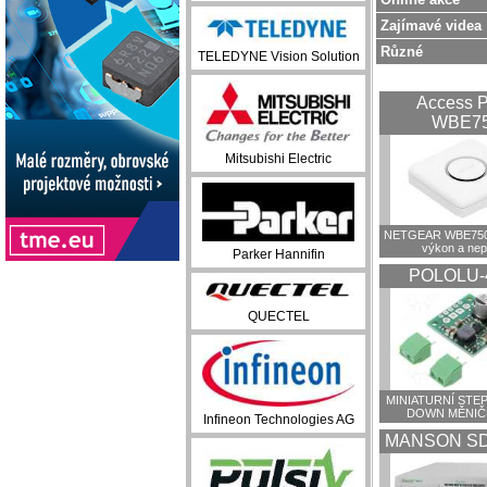
Zajímavé videa
Různé
TELEDYNE Vision Solution
Access P
WBE7
Mitsubishi Electric
NETGEAR WBE750:
výkon a ne
Parker Hannifin
POLOLU-
QUECTEL
MINIATURNÍ STEP
DOWN MĚNIČ
Infineon Technologies AG
MANSON SD