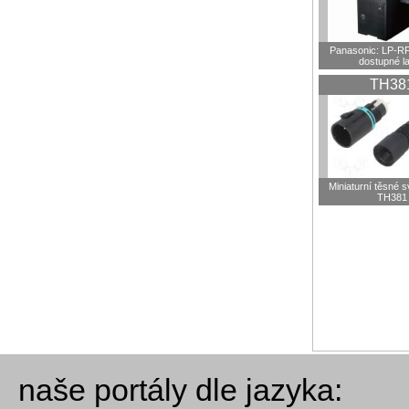
Panasonic: LP-R
dostupné l
TH38
Miniaturní těsné 
TH381
naše portály dle jazyka: