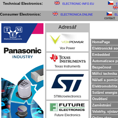
Technical Electronics:
ELECTRONIC-INFO.EU
E
Consumer Electronics:
ELECTRONICA.ONLINE
E
contact:
Adresář
HomePage
Elektronické so
Vox Power
Embedded
Automatizace p
Texas Instruments
Bezpečnost
Měřicí technika
Nářadí a pomůc
Elektromobilita
Solární energie
STMicroelectronics
Osvětlení
Zaměstnání
Veletrhy, výstav
Future Electronics
Online akce