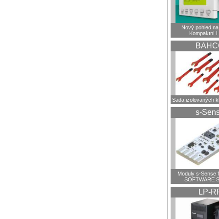
Nový pohled na 
Kompaktní 
BAHC
Sada izolovaných 
s-Sen
Moduly s-Sense 
SOFTWARE S
LP-R