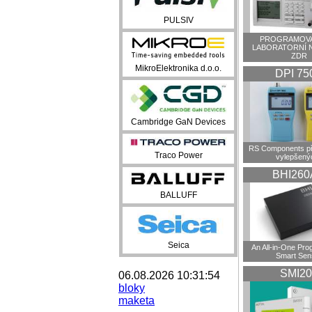
PULSIV
PROGRAMOVA
LABORATORNÍ 
ZDR
MikroElektronika d.o.o.
DPI 75
Cambridge GaN Devices
RS Components př
Traco Power
vylepšenýc
BHI260
BALLUFF
Seica
An All-in-One Pr
Smart Sen
SMI20
06.08.2026 10:31:54
bloky
maketa