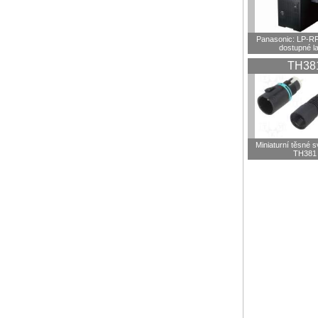
Panasonic: LP-R
dostupné l
TH38
Miniaturní těsné 
TH381