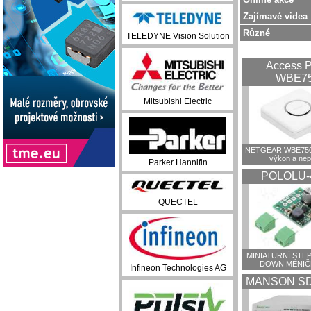
Zajímavé videa
Různé
TELEDYNE Vision Solution
Access P
WBE7
Mitsubishi Electric
NETGEAR WBE750:
výkon a ne
Parker Hannifin
POLOLU-
QUECTEL
MINIATURNÍ STEP
DOWN MĚNIČ
Infineon Technologies AG
MANSON SD