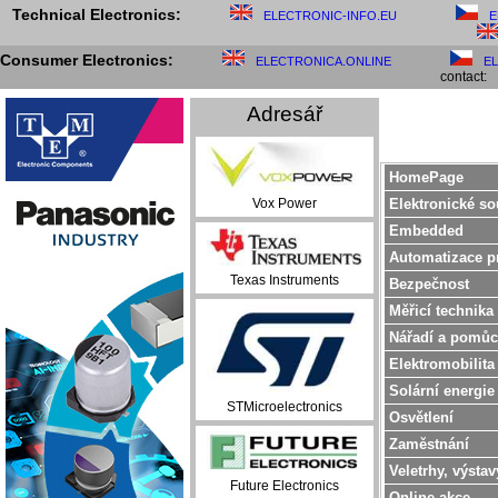
Technical Electronics:
ELECTRONIC-INFO.EU
E
Consumer Electronics:
ELECTRONICA.ONLINE
E
contact:
Adresář
HomePage
Elektronické so
Vox Power
Embedded
Automatizace p
Texas Instruments
Bezpečnost
Měřicí technika
Nářadí a pomůc
Elektromobilita
Solární energie
STMicroelectronics
Osvětlení
Zaměstnání
Veletrhy, výstav
Future Electronics
Online akce