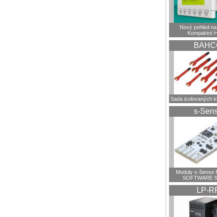
Nový pohled na 
Kompaktní 
BAHC
Sada izolovaných 
s-Sen
Moduly s-Sense 
SOFTWARE S
LP-R