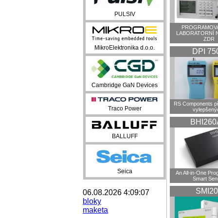
PULSIV
PROGRAMOVA
LABORATORNÍ 
ZDR
MikroElektronika d.o.o.
DPI 75
Cambridge GaN Devices
RS Components př
Traco Power
vylepšenýc
BHI260
BALLUFF
Seica
An All-in-One Pr
Smart Sen
SMI20
06.08.2026 4:09:07
bloky
maketa