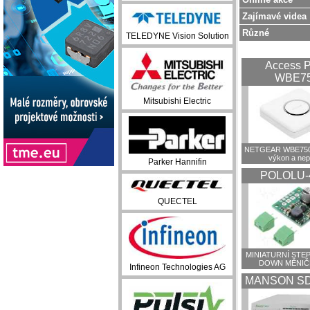
Zajímavé videa
Různé
TELEDYNE Vision Solution
Access P
WBE7
Mitsubishi Electric
NETGEAR WBE750:
výkon a ne
Parker Hannifin
POLOLU-
QUECTEL
MINIATURNÍ STEP
DOWN MĚNIČ
Infineon Technologies AG
MANSON SD