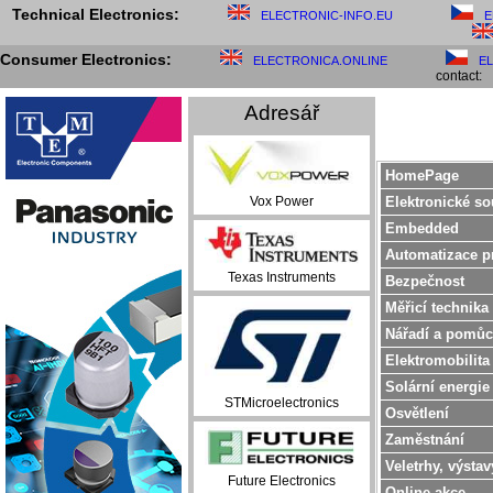
Technical Electronics:
ELECTRONIC-INFO.EU
E
Consumer Electronics:
ELECTRONICA.ONLINE
E
contact:
Adresář
HomePage
Elektronické so
Vox Power
Embedded
Automatizace p
Texas Instruments
Bezpečnost
Měřicí technika
Nářadí a pomůc
Elektromobilita
Solární energie
STMicroelectronics
Osvětlení
Zaměstnání
Veletrhy, výstav
Future Electronics
Online akce