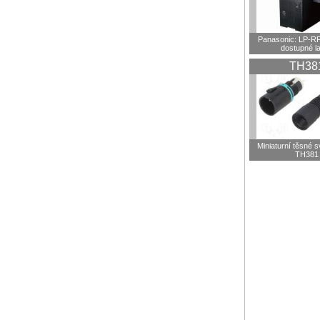
Panasonic: LP-R
dostupné l
TH38
Miniaturní těsné 
TH381