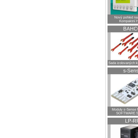
Nový pohled na 
Kompaktní 
BAHC
Sada izolovaných 
s-Sen
Moduly s-Sense 
SOFTWARE S
LP-R