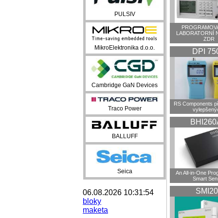
PULSIV
PROGRAMOVA
LABORATORNÍ 
ZDR
MikroElektronika d.o.o.
DPI 75
Cambridge GaN Devices
RS Components př
Traco Power
vylepšenýc
BHI260
BALLUFF
Seica
An All-in-One Pr
Smart Sen
SMI20
06.08.2026 10:31:54
bloky
maketa