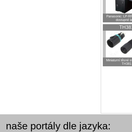
Panasonic: LP-R
dostupné l
TH38
Miniaturní těsné 
TH381
naše portály dle jazyka: