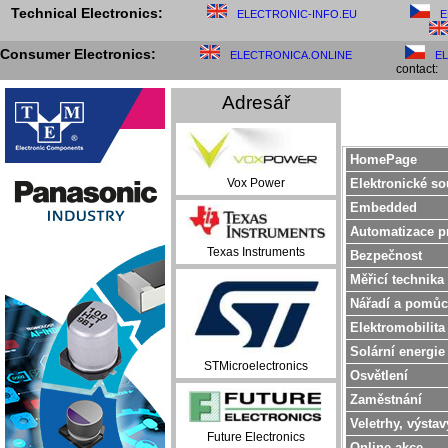
Technical Electronics:
ELECTRONIC-INFO.EU
E
Consumer Electronics:
ELECTRONICA.ONLINE
E
contact:
Adresář
HomePage
Elektronické so
Vox Power
Embedded
Automatizace p
Texas Instruments
Bezpečnost
Měřicí technika
Nářadí a pomůc
Elektromobilita
Solární energie
STMicroelectronics
Osvětlení
Zaměstnání
Veletrhy, výstav
Future Electronics
Online akce