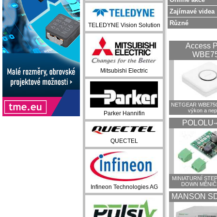
Zajímavé videa
Různé
TELEDYNE Vision Solution
Access P
WBE7
Mitsubishi Electric
NETGEAR WBE750:
výkon a ne
Parker Hannifin
POLOLU-
QUECTEL
MINIATURNÍ STEP
DOWN MĚNIČ
Infineon Technologies AG
MANSON SD