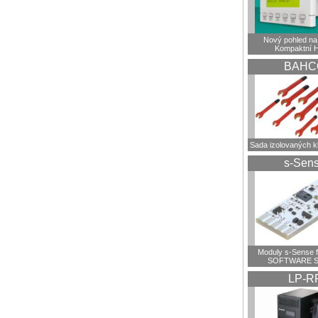
Nový pohled na 
Kompaktní 
BAHC
Sada izolovaných 
s-Sen
Moduly s-Sense 
SOFTWARE S
LP-R