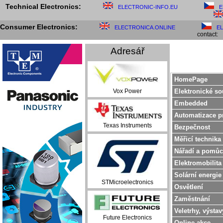
Technical Electronics:
ELECTRONIC-INFO.EU
E
Consumer Electronics:
ELECTRONICA.ONLINE
E
contact:
Adresář
HomePage
Elektronické so
Vox Power
Embedded
Automatizace p
Texas Instruments
Bezpečnost
Měřicí technika
Nářadí a pomůc
Elektromobilita
Solární energie
STMicroelectronics
Osvětlení
Zaměstnání
Veletrhy, výstav
Future Electronics
Online akce