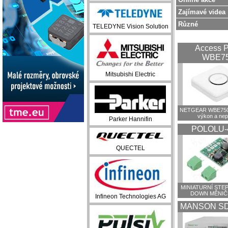
Zajímavé videa
Různé
TELEDYNE Vision Solution
Access P
WBE7
Mitsubishi Electric
NETGEAR WBE750:
výkon a ne
Parker Hannifin
POLOLU-
QUECTEL
MINIATURNÍ STEP
DOWN MĚNIČ
Infineon Technologies AG
MANSON SD