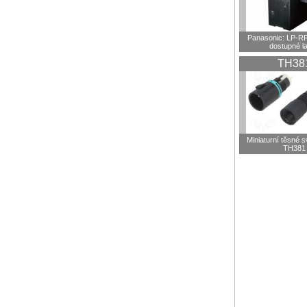
Panasonic: LP-R
dostupné l
TH38
Miniaturní těsné 
TH381