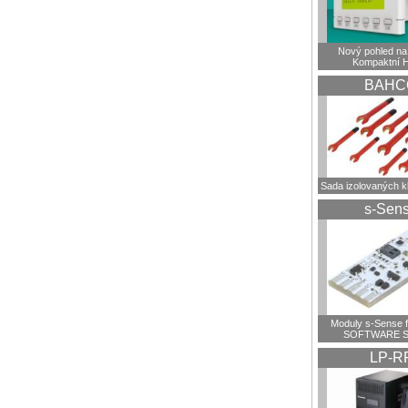
Nový pohled na 
Kompaktní 
BAHC
Sada izolovaných 
s-Sen
Moduly s-Sense 
SOFTWARE S
LP-R