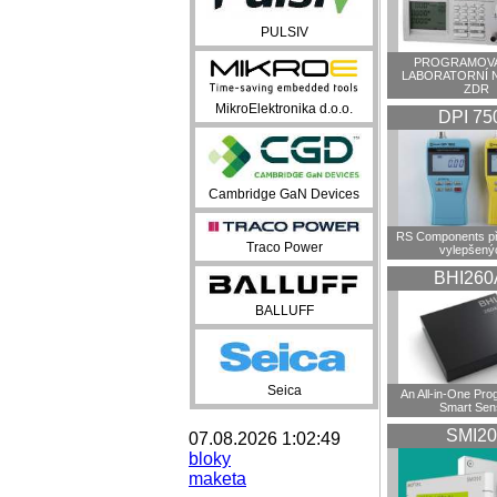
PULSIV
PROGRAMOVA
LABORATORNÍ 
ZDR
MikroElektronika d.o.o.
DPI 75
Cambridge GaN Devices
RS Components př
Traco Power
vylepšenýc
BHI260
BALLUFF
Seica
An All-in-One Pr
Smart Sen
SMI20
07.08.2026 1:02:49
bloky
maketa